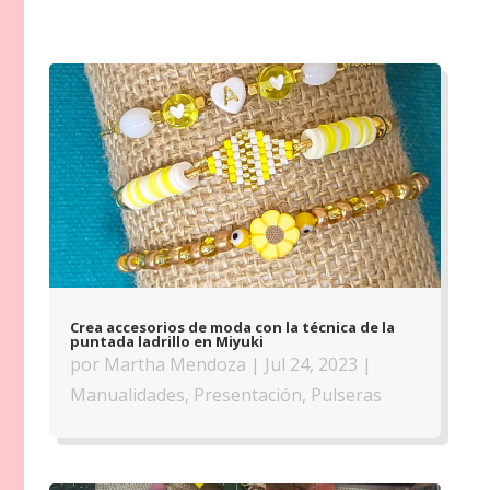
Crea accesorios de moda con la técnica de la
puntada ladrillo en Miyuki
por
Martha Mendoza
|
Jul 24, 2023
|
Manualidades
,
Presentación
,
Pulseras