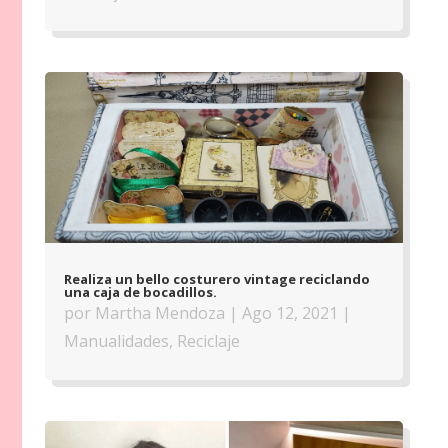
Realiza un bello costurero vintage reciclando
una caja de bocadillos.
por
Martha Mendoza
|
Ago 12, 2021
|
Manualidades
,
Reciclaje