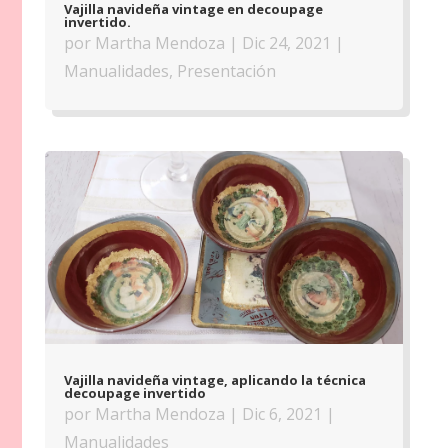
Vajilla navideña vintage en decoupage
invertido.
por
Martha Mendoza
|
Dic 24, 2021
|
Manualidades
,
Presentación
Vajilla navideña vintage, aplicando la técnica
decoupage invertido
por
Martha Mendoza
|
Dic 6, 2021
|
Manualidades