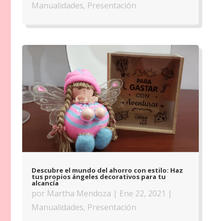
Manualidades
,
Presentación
Descubre el mundo del ahorro con estilo: Haz
tus propios ángeles decorativos para tu
alcancía
por
Martha Mendoza
|
Ene 22, 2021
|
Manualidades
,
Presentación