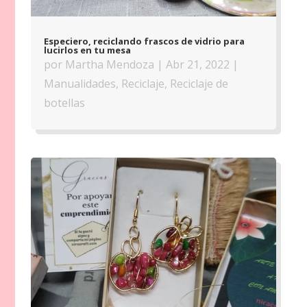
Especiero, reciclando frascos de vidrio para
lucirlos en tu mesa
por
Martha Mendoza
|
Abr 21, 2022
|
Manualidades
,
Reciclaje
,
Reciclaje de
botellas