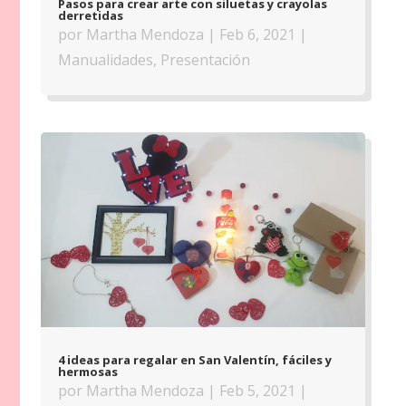
Pasos para crear arte con siluetas y crayolas
derretidas
por
Martha Mendoza
|
Feb 6, 2021
|
Manualidades
,
Presentación
4 ideas para regalar en San Valentín, fáciles y
hermosas
por
Martha Mendoza
|
Feb 5, 2021
|