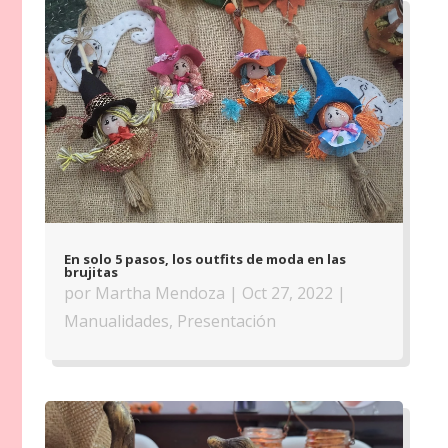
En solo 5 pasos, los outfits de moda en las
brujitas
por
Martha Mendoza
|
Oct 27, 2022
|
Manualidades
,
Presentación