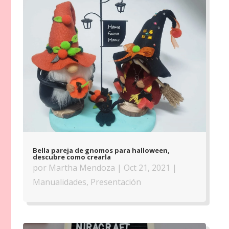
Bella pareja de gnomos para halloween,
descubre como crearla
por
Martha Mendoza
|
Oct 21, 2021
|
Manualidades
,
Presentación