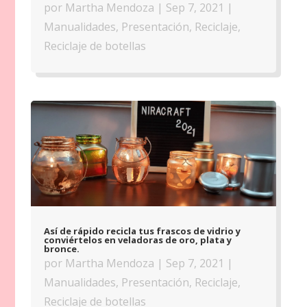
por
Martha Mendoza
|
Sep 7, 2021
|
Manualidades
,
Presentación
,
Reciclaje
,
Reciclaje de botellas
Así de rápido recicla tus frascos de vidrio y
conviértelos en veladoras de oro, plata y
bronce.
por
Martha Mendoza
|
Sep 7, 2021
|
Manualidades
,
Presentación
,
Reciclaje
,
Reciclaje de botellas