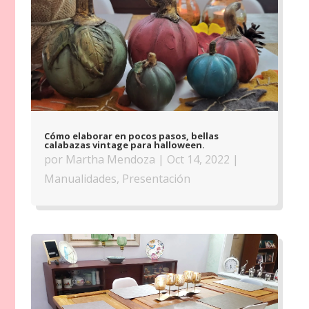
Cómo elaborar en pocos pasos, bellas
calabazas vintage para halloween.
por
Martha Mendoza
|
Oct 14, 2022
|
Manualidades
,
Presentación