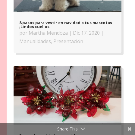
8 pasos para vestir en navidad a tus mascotas
¡Lindos cuellos!
por
Martha Mendoza
|
Dic 17, 2020
|
Manualidades
,
Presentación
Share This