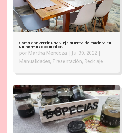
Cómo convertir una vieja puerta de madera en
un hermoso comedor.
por
Martha Mendoza
|
Jul 30, 2022
|
Manualidades
,
Presentación
,
Reciclaje