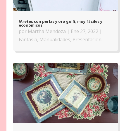
!Aretes con perlas y oro golfi, muy fáciles y
económicos!
por
Martha Mendoza
|
Ene 27, 2022
|
Fantasía
,
Manualidades
,
Presentación