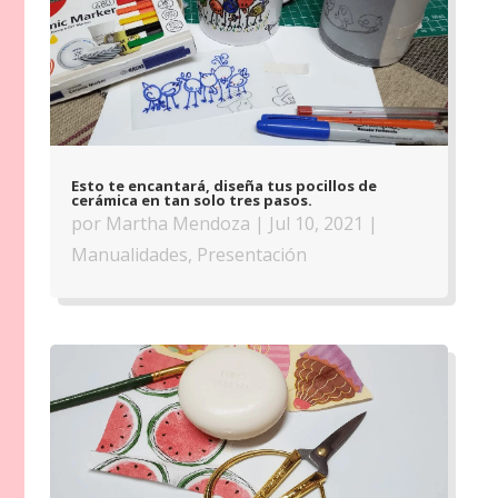
Esto te encantará, diseña tus pocillos de
cerámica en tan solo tres pasos.
por
Martha Mendoza
|
Jul 10, 2021
|
Manualidades
,
Presentación