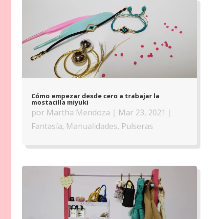
Cómo empezar desde cero a trabajar la
mostacilla miyuki
por
Martha Mendoza
|
Mar 23, 2021
|
Fantasía
,
Manualidades
,
Pulseras