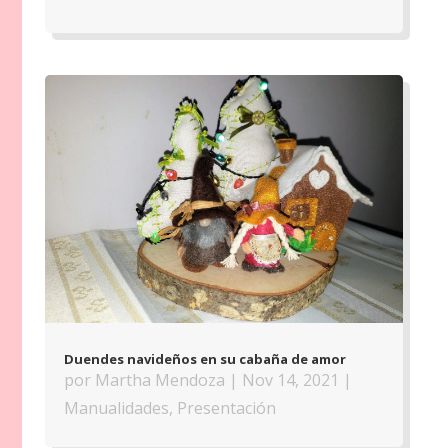
Duendes navideños en su cabaña de amor
por
Martha Mendoza
|
Nov 14, 2021
|
Manualidades
,
Presentación