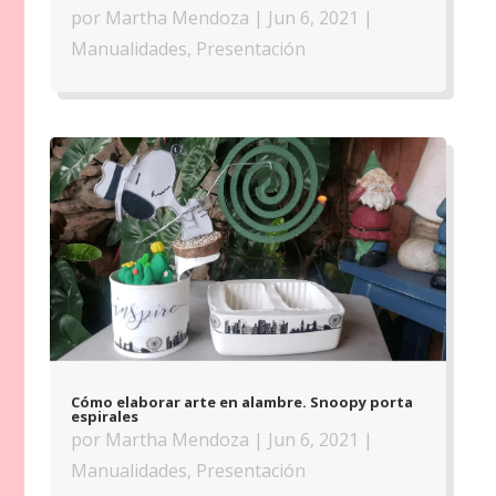
por
Martha Mendoza
|
Jun 6, 2021
|
Manualidades
,
Presentación
Cómo elaborar arte en alambre. Snoopy porta
espirales
por
Martha Mendoza
|
Jun 6, 2021
|
Manualidades
,
Presentación