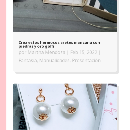
Crea estos hermosos aretes manzana con
piedras y oro golfi
por
Martha Mendoza
|
Feb 15, 2022
|
Fantasía
,
Manualidades
,
Presentación