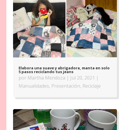
Elabora una suave y abrigadora, manta en solo
5 pasos reciclando tus jeans
por
Martha Mendoza
|
Jul 20, 2021
|
Manualidades
,
Presentación
,
Reciclaje