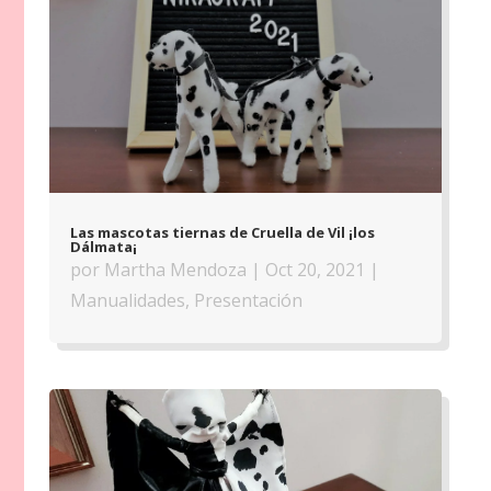
Las mascotas tiernas de Cruella de Vil ¡los
Dálmata¡
por
Martha Mendoza
|
Oct 20, 2021
|
Manualidades
,
Presentación