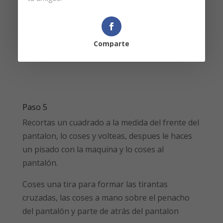
Comparte
Paso 5
Recortas un cuadrado a la medida del frente del
pantalon, lo coses y volteas, despues le haces
un pisado con la maquina y lo coses al
pantalón.
Coses una tira para formar las tirantas
cruzadas, las coses a mano sobre el penacho
del pantalón y parte de atrás del pantalon